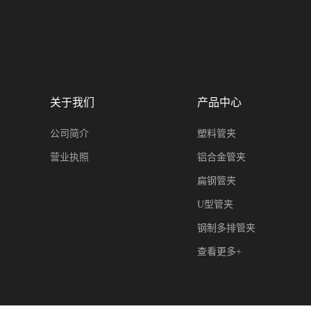
关于我们
产品中心
公司简介
塑料管夹
营业执照
铝合金管夹
扁钢管夹
U型管夹
钢制多排管夹
查看更多+